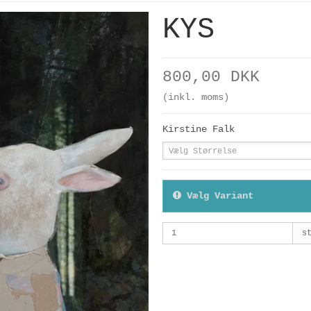
KYS
800,00 DKK
(inkl. moms)
Kirstine Falk
Vælg Størrelse
Vælg Variant
s