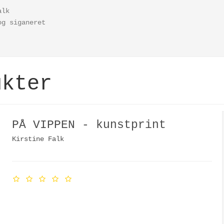
alk
 og siganeret
ukter
PÅ VIPPEN - kunstprint
Kirstine Falk