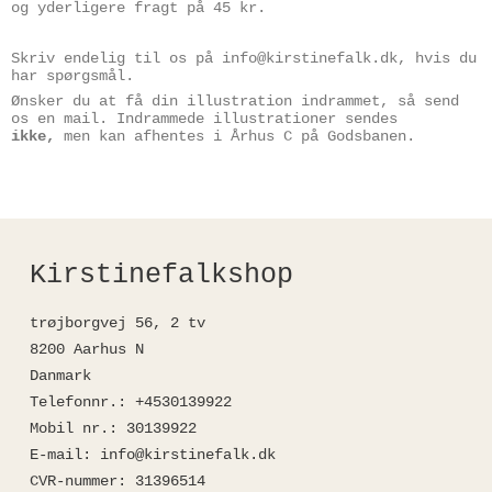
og yderligere fragt på 45 kr.
Skriv endelig til os på info@kirstinefalk.dk, hvis du
har spørgsmål.
Ønsker du at få din illustration indrammet, så send
os en mail. Indrammede illustrationer sendes
ikke,
men kan afhentes i Århus C på Godsbanen.
Kirstinefalkshop
trøjborgvej 56, 2 tv
8200 Aarhus N
Danmark
Telefonnr.
:
+4530139922
Mobil nr.
:
30139922
E-mail
:
info@kirstinefalk.dk
CVR-nummer
:
31396514