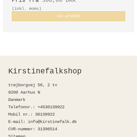
Pris fra
300,00 DKK
(inkl. moms)
Vis produkt
Kirstinefalkshop
trøjborgvej 56, 2 tv
8200 Aarhus N
Danmark
Telefonnr.
:
+4530139922
Mobil nr.
:
30139922
E-mail
:
info@kirstinefalk.dk
CVR-nummer
:
31396514
Sitemap