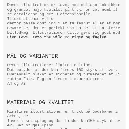
Denne illustration er lavet med collage teknikker
og grundet høje kvalitet på tryk, er det nemt at
se detaljerne og det 3 dimensionelle.
Illustrationen ville
derfor passe godt ind i et fællesrum eller et bør
neværelse, den er perfekt som en del af en større
billedvæg. Illustrationen ville gøre sig godt med
Lion Lov
e
,
Into the wild
og
Pigen og fuglen
.
MÅL OG VARIANTER
Denne illustrationer limited edition.
Det betyder at der kun findes 100 styks af hver.
Hverenkelt plakat er signeret og nummereret af Ki
rstine Falk. Fuglen findes i størrelserne:
A4 og A3
MATERIALE OG KVALITET
Kirstines illustrationer er trykt på Godsbanen i
Århus, de
laves i små oplag og der findes kun100 styk af hv
er. Der bruges Epson