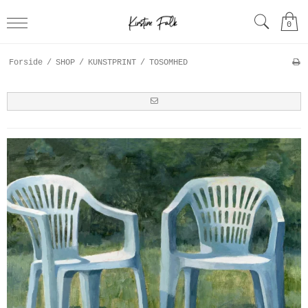
0
Forside
/
SHOP
/
KUNSTPRINT
/
TOSOMHED