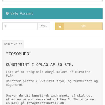
Vælg Variant
stk.
Køb
Beskrivelse
"TOSOMHED"
KUNSTPRINT I OPLAG AF 30 STK.
Foto af et originalt akryl maleri af Kirstine
Falk
Herefter plotte ( kvalitet tryk) og nummeretet og
siganeret
Ønsker du dit kunsttryk indrammet, så skal det
afhentes på mit værksted i Århus C. Skriv gerne
en mail på info@kirstinefalk.dk