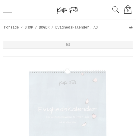
0
Forside
/
SHOP
/
BØGER
/
Evighedskalender, A3