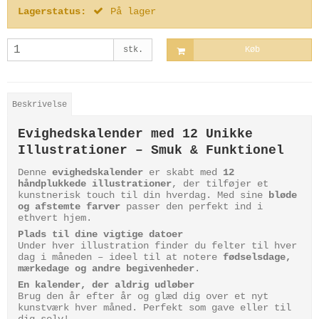
Lagerstatus:
På lager
stk.
Køb
Beskrivelse
Evighedskalender med 12 Unikke
Illustrationer – Smuk & Funktionel
Denne
evighedskalender
er skabt med
12
håndplukkede illustrationer
, der tilføjer et
kunstnerisk touch til din hverdag. Med sine
bløde
og afstemte farver
passer den perfekt ind i
ethvert hjem.
Plads til dine vigtige datoer
Under hver illustration finder du felter til hver
dag i måneden – ideel til at notere
fødselsdage,
mærkedage og andre begivenheder
.
En kalender, der aldrig udløber
Brug den år efter år og glæd dig over et nyt
kunstværk hver måned. Perfekt som gave eller til