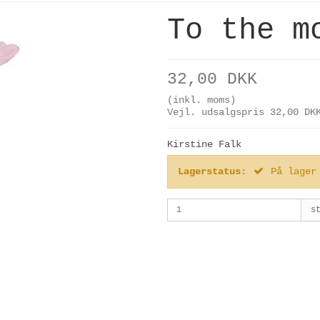
To the m
32,00 DKK
(inkl. moms)
Vejl. udsalgspris 32,00 DK
Kirstine Falk
Lagerstatus:
På lager
s