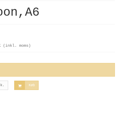
oon,A6
K
(inkl. moms)
tk.
Køb