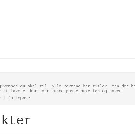
givenhed du skal til. Alle kortene har titler, men det b
r at lave et kort der kunne passe buketten og gaven.
er i foliepose.
ukter