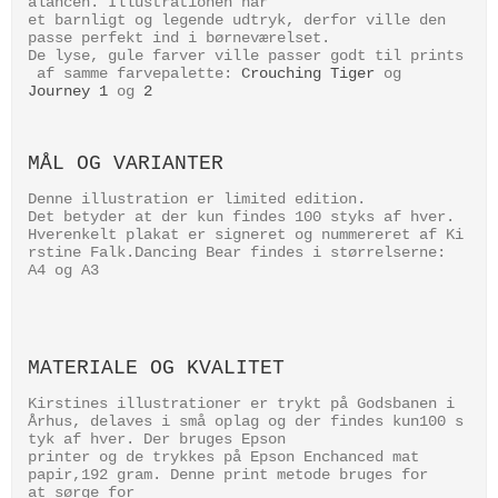
alancen. Illustrationen har
et barnligt og legende udtryk, derfor ville den
passe perfekt ind i børneværelset.
De lyse, gule farver ville passer godt til prints
af samme farvepalette:
Crouching Tiger
og
Journey 1
og
2
MÅL OG VARIANTER
Denne illustration er limited edition.
Det betyder at der kun findes 100 styks af hver.
Hverenkelt plakat er signeret og nummereret af Ki
rstine Falk.Dancing Bear findes i størrelserne:
A4 og A3
MATERIALE OG KVALITET
Kirstines illustrationer er trykt på Godsbanen i
Århus, delaves i små oplag og der findes kun100 s
tyk af hver. Der bruges Epson
printer og de trykkes på Epson Enchanced mat
papir,192 gram. Denne print metode bruges for
at sørge for