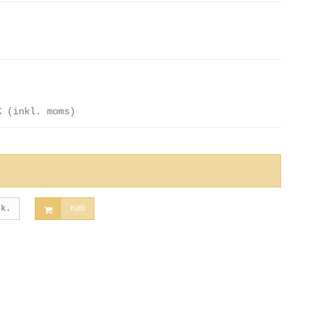
K
(inkl. moms)
tk.
Køb