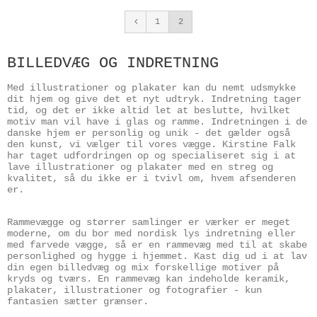
1
2
BILLEDVÆG OG INDRETNING
Med illustrationer og plakater kan du nemt udsmykke
dit hjem og give det et nyt udtryk. Indretning tager
tid, og det er ikke altid let at beslutte, hvilket
motiv man vil have i glas og ramme. Indretningen i de
danske hjem er personlig og unik - det gælder også
den kunst, vi vælger til vores vægge. Kirstine Falk
har taget udfordringen op og specialiseret sig i at
lave illustrationer og plakater med en streg og
kvalitet, så du ikke er i tvivl om, hvem afsenderen
er.
Rammevægge og størrer samlinger er værker er meget
moderne, om du bor med nordisk lys indretning eller
med farvede vægge, så er en rammevæg med til at skabe
personlighed og hygge i hjemmet. Kast dig ud i at lav
din egen billedvæg og mix forskellige motiver på
kryds og tværs. En rammevæg kan indeholde keramik,
plakater, illustrationer og fotografier - kun
fantasien sætter grænser.