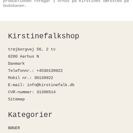
produktionen foregår i Århus på Kirstines værksted på
Godsbanen.
Kirstinefalkshop
trøjborgvej 56, 2 tv
8200 Aarhus N
Danmark
Telefonnr.
:
+4530139922
Mobil nr.
:
30139922
E-mail
:
info@kirstinefalk.dk
CVR-nummer
:
31396514
Sitemap
Kategorier
BØGER