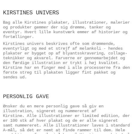
KIRSTINES UNIVERS
Bag alle Kirstines plakater, illustrationer, malerier
og produkter gemmer der sig drømme, tanker og
eventyr. Hvert lille kunstværk emmer af historier og
fortællinger.
Kirstines univers beskrives ofte som drømmende,
eventyrligt og med et strejf af melankoli - hendes
plakater er bygget op af blyantsskravering, collage-
teknikker og akvarel. Farverne er gennemarbejdet og
den færdige illustration er trykt i høj kvalitet.
Kirstine har en finger med i alle processerne fra den
første streg til plakaten ligger fint pakket og
sendes ud.
PERSONLIG GAVE
Ønsker du en mere personlig gave så giv en
illustration, signeret og nummereret af
Kirstine. Alle illustrationer er limited edition, der
er 100 stk af hver plakat og de er alle signeret
samt nummereret. Alle illustrationer laves i standard
A-mål, så det er nemt at finde rammer til dem. Hele