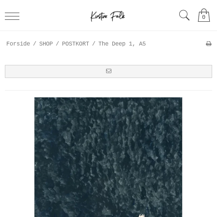
0
Forside
/
SHOP
/
POSTKORT
/
The Deep 1, A5