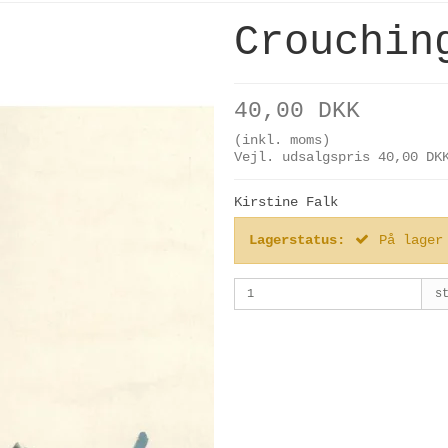
Crouchin
40,00 DKK
(inkl. moms)
Vejl. udsalgspris 40,00 DK
Kirstine Falk
Lagerstatus:
På lager
s