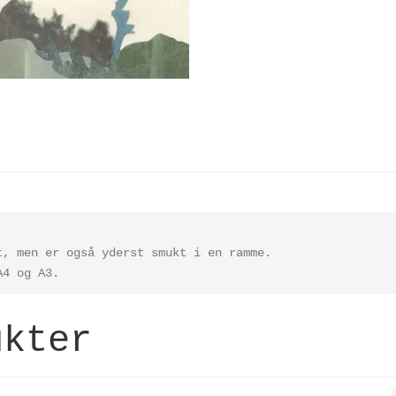
t, men er også yderst smukt i en ramme.
 A4 og A3.
ukter