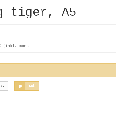
g tiger, A5
K
(inkl. moms)
tk.
Køb