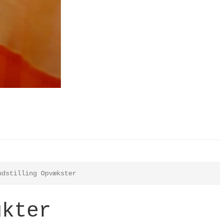
udstilling Opvækster
ukter