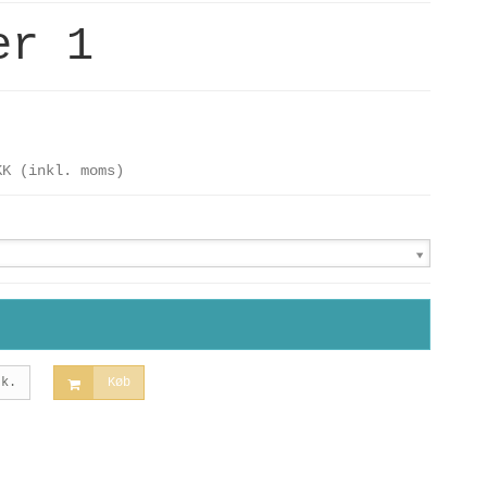
er 1
KK
(inkl. moms)
tk.
Køb