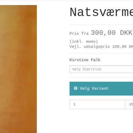
Natsværm
300,00 DKK
Pris fra
(inkl. moms)
Vejl. udsalgspris 100,00 D
Kirstine Falk
Vælg Størrelse
Vælg Variant
s