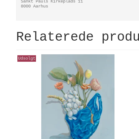
Sankt Pauls Kirkeplads 11
8000 Aarhus
Relaterede prod
Udsolgt