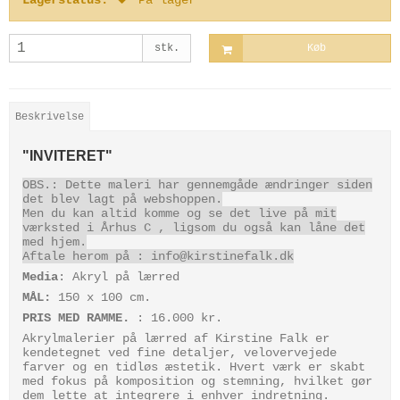
Lagerstatus:
På lager
stk.
Køb
Beskrivelse
"
INVITERET
"
OBS.: Dette maleri har gennemgåde ændringer siden
det blev lagt på webshoppen.
Men du kan altid komme og se det live på mit
værksted i Århus C , ligsom du også kan låne det
med
hjem.
Aftale herom på : info@kirstinefalk.dk
Media
: Akryl på lærred
MÅL:
150 x 100 cm.
PRIS MED RAMME.
: 16.000 kr.
Akrylmalerier på lærred af Kirstine Falk er
kendetegnet ved fine detaljer, velovervejede
farver og en tidløs æstetik. Hvert værk er skabt
med fokus på komposition og stemning, hvilket gør
dem lette at integrere i enhver indretning.