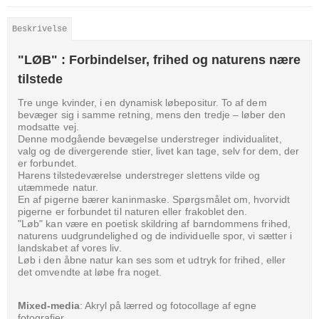
Beskrivelse
"LØB"
: Forbindelser, frihed og naturens nære
tilstede
Tre unge kvinder, i en dynamisk løbepositur. To af dem
bevæger sig i samme retning, mens den tredje – løber den
modsatte vej.
Denne modgående bevægelse understreger individualitet,
valg og de divergerende stier, livet kan tage, selv for dem, der
er forbundet.
Harens tilstedeværelse understreger slettens vilde og
utæmmede natur.
En af pigerne bærer kaninmaske. Spørgsmålet om, hvorvidt
pigerne er forbundet til naturen eller frakoblet den.
"Løb" kan være en poetisk skildring af barndommens frihed,
naturens uudgrundelighed og de individuelle spor, vi sætter i
landskabet af vores liv.
Løb i den åbne natur kan ses som et udtryk for frihed, eller
det omvendte at løbe fra noget.
Mixed-media
: Akryl på lærred og fotocollage af egne
fotografier.