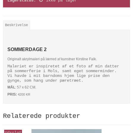
Lagerstatus:
Ikke på lager
Beskrivelse
SOMMERDAGE 2
Originalt akrylmaleri på lærred af kunstner Kirstine Falk.
Maleriet er inspiretet af et foto af min datter
på sommerferie i Mols, samt eget sommerminder.
Vi havde i mit barndoms hjem lige prise den
gynge, som hang under pæretræet.
MÅL
:
57 x 62 CM.
PRIS:
4200 KR
Relaterede produkter
Udsolgt