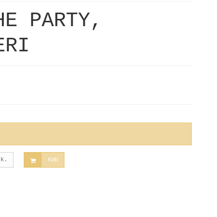
HE PARTY,
ERI
tk.
Køb