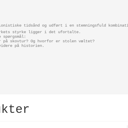
onistiske tidsånd og udført i en stemningsfuld kombinat
rkets styrke ligger i det ufortalte.
e spørgsmål:
r på skovtur? Og hvorfor er stolen væltet?
videre på historien.
ukter