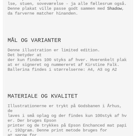
lse, stuen, soveværelse - ja alle fællesrum også.
Denne plakat ville passe godt sammen med
Shadow
,
da farverne matcher hinanden.
MÅL OG VARIANTER
Denne illustration er limited edition.
Det betyder at
der kun findes 100 styks af hver. Hverenkelt plak
at er signeret og nummereret af Kirstine Falk.
Ballerina findes i størrelserne: A4, A3 og A2
MATERIALE OG KVALITET
Illustrationerne er trykt på Godsbanen i Århus,
de
laves i små oplag og der findes kun 100styk af hv
er. Der bruges Epson
printer og de trykkes på Epson Enchanced mat papi
r, 192gram. Denne print metode bruges for
at sørge for